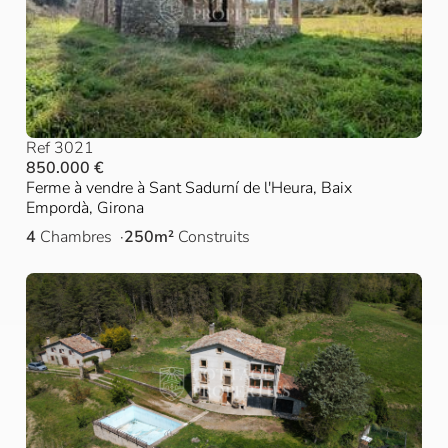
Ref 3021
850.000 €
Ferme à vendre à Sant Sadurní de l'Heura, Baix
Empordà, Girona
4
Chambres
250m²
Construits