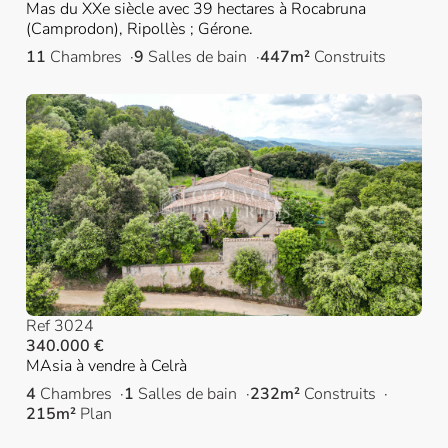
Mas du XXe siècle avec 39 hectares à Rocabruna
(Camprodon), Ripollès ; Gérone.
11
Chambres
9
Salles de bain
447m²
Construits
Ref 3024
340.000 €
MAsia à vendre à Celrà
4
Chambres
1
Salles de bain
232m²
Construits
215m²
Plan