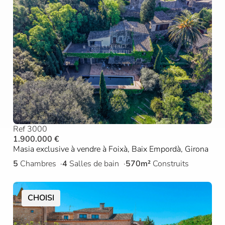
Ref 3000
1.900.000 €
Masia exclusive à vendre à Foixà, Baix Empordà, Girona
5
Chambres
4
Salles de bain
570m²
Construits
CHOISI