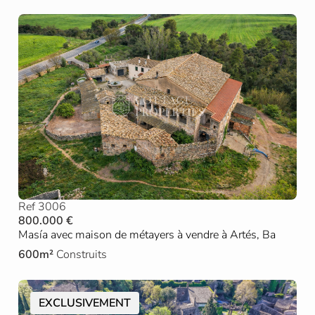
Ref 3006
800.000 €
Masía avec maison de métayers à vendre à Artés, Ba
600m²
Construits
EXCLUSIVEMENT