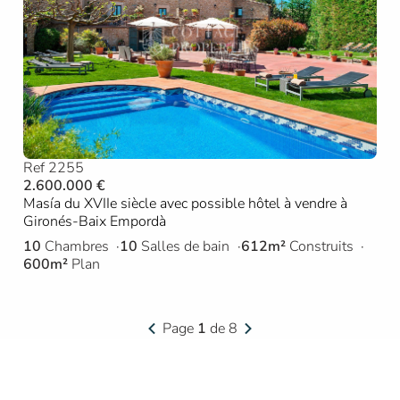
Ref 2255
2.600.000 €
Masía du XVIIe siècle avec possible hôtel à vendre à
Gironés-Baix Empordà
10
Chambres
10
Salles de bain
612m²
Construits
600m²
Plan
Page
1
de 8