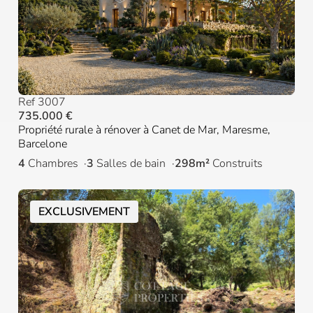
Ref 3007
735.000 €
Propriété rurale à rénover à Canet de Mar, Maresme,
Barcelone
4
Chambres
3
Salles de bain
298m²
Construits
EXCLUSIVEMENT