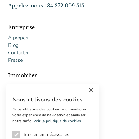
Appelez-nous +34 872 009 515
Entreprise
À propos
Blog
Contacter
Presse
Immobilier
Acheter
×
Vendre
Nous utilisons des cookies
Proposition gratuite de restauration
Nous utilisons des cookies pour améliorer
votre expérience de navigation et analyser
Services
notre trafic.
Voir la politique de cookies
Marketing digital
Acheteurs internationaux
Strictement nécessaires