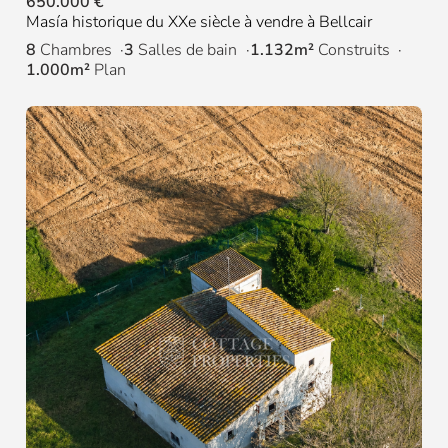
650.000 €
Masía historique du XXe siècle à vendre à Bellcair
8
Chambres
3
Salles de bain
1.132m²
Construits
1.000m²
Plan