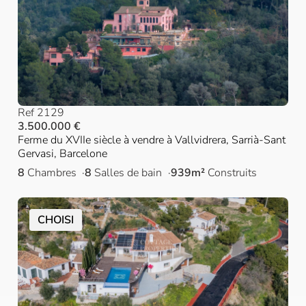
Ref 2129
3.500.000 €
Ferme du XVIIe siècle à vendre à Vallvidrera, Sarrià-Sant
Gervasi, Barcelone
8
Chambres
8
Salles de bain
939m²
Construits
CHOISI