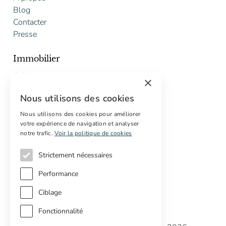
Blog
Contacter
Presse
Immobilier
Acheter
×
Vendre
Nous utilisons des cookies
Proposition gratuite de restauration
Nous utilisons des cookies pour améliorer
Services
votre expérience de navigation et analyser
notre trafic.
Voir la politique de cookies
Marketing digital
Acheteurs internationaux
Strictement nécessaires
Propriétés off-market
Performance
Ciblage
Fonctionnalité