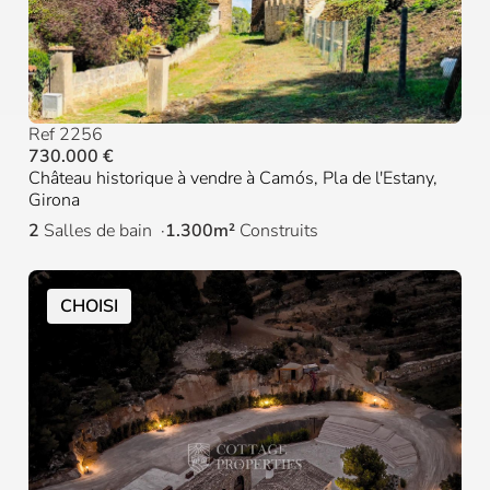
Ref 2256
730.000 €
Château historique à vendre à Camós, Pla de l'Estany,
Girona
2
Salles de bain
1.300m²
Construits
CHOISI