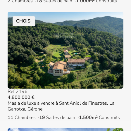
7
Chambres
18
Salles de bain
1.000m²
Construits
CHOISI
Ref 2196
4.800.000 €
Masia de luxe à vendre à Sant Aniol de Finestres, La
Garrotxa, Gérone
11
Chambres
19
Salles de bain
1.500m²
Construits