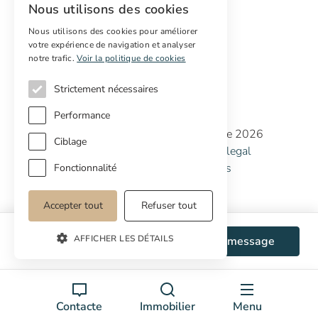
Nous utilisons des cookies
Marketing digital
Acheteurs internationaux
Nous utilisons des cookies pour améliorer
votre expérience de navigation et analyser
Propriétés off-market
notre trafic.
Voir la politique de cookies
Strictement nécessaires
Performance
Copyright © Cottage Properties Real Estate 2026
Ciblage
Politique de confidentialité
Avertissement legal
Politique de cookies
Préférences de cookies
Fonctionnalité
Accepter tout
Refuser tout
AFFICHER LES DÉTAILS
WhatsApp
Envoyer message
Contacte
Immobilier
Menu