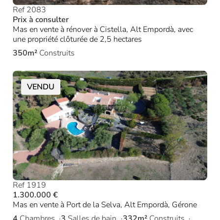
Ref 2083
Prix à consulter
Mas en vente à rénover à Cistella, Alt Empordà, avec
une propriété clôturée de 2,5 hectares
350m²
Construits
VENDU
Ref 1919
1.300.000 €
Mas en vente à Port de la Selva, Alt Empordà, Gérone
4
Chambres
3
Salles de bain
332m²
Construits