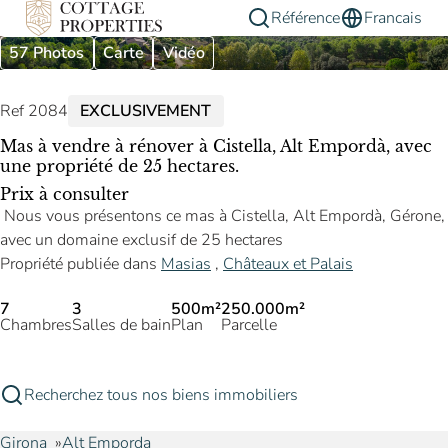
Référence
Francais
57 Photos
Carte
Vidéo
Ref 2084
EXCLUSIVEMENT
Mas à vendre à rénover à Cistella, Alt Empordà, avec
une propriété de 25 hectares.
Prix à consulter
Nous vous présentons ce mas à Cistella, Alt Empordà, Gérone,
avec un domaine exclusif de 25 hectares
Propriété publiée dans
Masias
,
Châteaux et Palais
7
3
500m²
250.000m²
Chambres
Salles de bain
Plan
Parcelle
Recherchez tous nos biens immobiliers
Girona
Alt Emporda