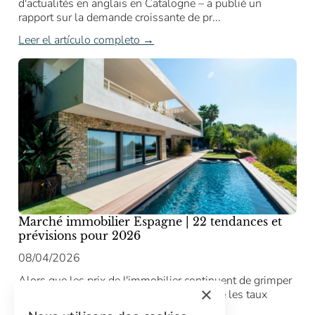
d'actualités en anglais en Catalogne – a publié un
rapport sur la demande croissante de pr...
Leer el artículo completo →
Marché immobilier Espagne | 22 tendances et
prévisions pour 2026
08/04/2026
Alors que les prix de l'immobilier continuent de grimper
×
au-delà des niveaux d'avant la crise et que les taux
hypothécaires restent compétit...