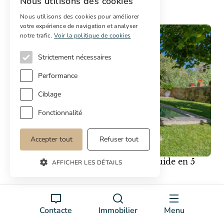
Nous utilisons des cookies
Leer el artículo completo →
Nous utilisons des cookies pour améliorer
votre expérience de navigation et analyser
notre trafic.
Voir la politique de cookies
Strictement nécessaires
Performance
Ciblage
Fonctionnalité
Accepter tout
Refuser tout
Acheter une masia en Catalogne : guide en 5
AFFICHER LES DÉTAILS
étapes
28/04/2026
Tout ce que les acheteurs internationaux doivent savoir –
Contacte
Immobilier
Menu
du choix du bon emplacement à la compréhension des
taxes, en passant par les démar...