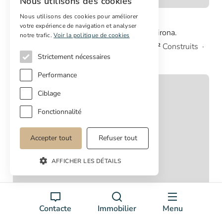
Nous utilisons des cookies
Ref 2269
Nous utilisons des cookies pour améliorer
790.000 €
votre expérience de navigation et analyser
Masia du siècle 1840 à vendre à BesalúGirona.
notre trafic.
Voir la politique de cookies
10
Chambres
5
Salles de bain
2.012m²
Construits
1.800m²
Plan
Strictement nécessaires
Performance
Ciblage
Fonctionnalité
Accepter tout
Refuser tout
AFFICHER LES DÉTAILS
Contacte
Immobilier
Menu