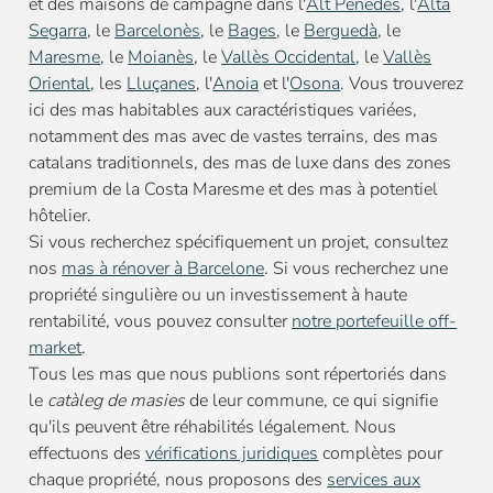
et des maisons de campagne dans l'
Alt Penedès
, l'
Alta
Segarra
, le
Barcelonès
, le
Bages
, le
Berguedà
, le
Maresme
, le
Moianès
, le
Vallès Occidental
, le
Vallès
Oriental
, les
Lluçanes
, l'
Anoia
et l'
Osona
. Vous trouverez
ici des mas habitables aux caractéristiques variées,
notamment des mas avec de vastes terrains, des mas
catalans traditionnels, des mas de luxe dans des zones
premium de la Costa Maresme et des mas à potentiel
hôtelier.
Si vous recherchez spécifiquement un projet, consultez
nos
mas à rénover à Barcelone
. Si vous recherchez une
propriété singulière ou un investissement à haute
rentabilité, vous pouvez consulter
notre portefeuille off-
market
.
Tous les mas que nous publions sont répertoriés dans
le
catàleg de masies
de leur commune, ce qui signifie
qu'ils peuvent être réhabilités légalement. Nous
effectuons des
vérifications juridiques
complètes pour
chaque propriété, nous proposons des
services aux