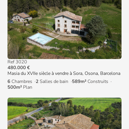
Ref 3020
480.000 €
Masia du XVIIe siècle à vendre à Sora, Osona, Barcelona
6
Chambres
2
Salles de bain
589m²
Construits
500m²
Plan