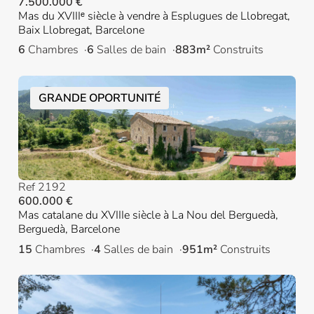
7.500.000 €
Mas du XVIIIᵉ siècle à vendre à Esplugues de Llobregat,
Baix Llobregat, Barcelone
6
Chambres
6
Salles de bain
883m²
Construits
GRANDE OPORTUNITÉ
Ref 2192
600.000 €
Mas catalane du XVIIIe siècle à La Nou del Berguedà,
Berguedà, Barcelone
15
Chambres
4
Salles de bain
951m²
Construits