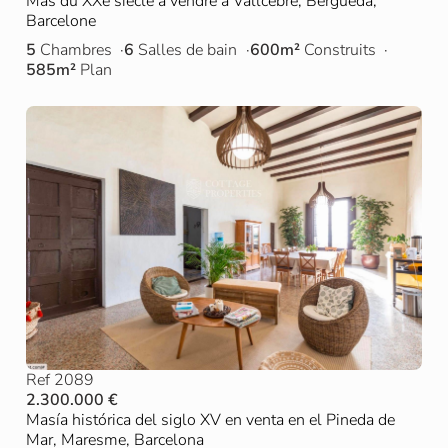
Mas du XXe siècle à vendre à Vallcebre, Berguedà,
Barcelone
5
Chambres
6
Salles de bain
600m²
Construits
585m²
Plan
Ref 2089
2.300.000 €
Masía histórica del siglo XV en venta en el Pineda de
Mar, Maresme, Barcelona