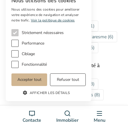
Nous utilisons des cookies
Explorer Masias à Barcelona
Nous utilisons des cookies pour améliorer
Alt Penedes (4)
El Moianes (1)
votre expérience de navigation et analyser
notre trafic.
Voir la politique de cookies
El Valles Occidental (1)
Barcelones (1)
Strictement nécessaires
EL Bages (4)
El Bergueda (6)
El Maresme (6)
Performance
L´Anoia (2)
Lluçanes (1)
Osona (5)
Ciblage
Fonctionnalité
Explorer les autres types de propriété à
Barcelona
Accepter tout
Refuser tout
À réhabiliter (4)
Maisons de village (3)
AFFICHER LES DÉTAILS
Villas (4)
Appartement (6)
Chalets (8)
Explorer les collections de propriétés
Contacte
Immobilier
Menu
Châteaux et Palais
Hôtels Ruraux