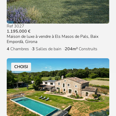
Ref 3027
1.195.000 €
Maison de luxe à vendre à Els Masos de Pals, Baix
Empordà, Girona
4
Chambres
3
Salles de bain
204m²
Construits
CHOISI