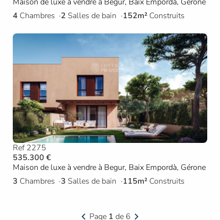
Maison de luxe à vendre à Begur, Baix Empordà, Gérone
4
Chambres
2
Salles de bain
152m²
Construits
Ref 2275
535.300 €
Maison de luxe à vendre à Begur, Baix Empordà, Gérone
3
Chambres
3
Salles de bain
115m²
Construits
Page
1
de 6