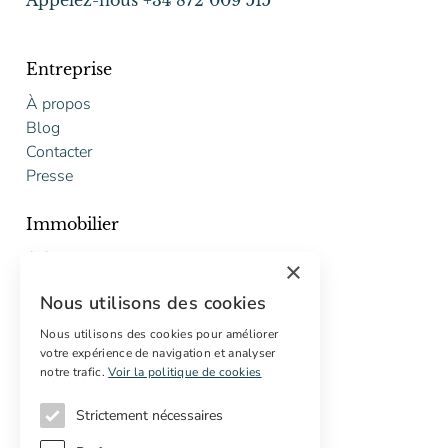
Entreprise
À propos
Blog
Contacter
Presse
Immobilier
Acheter
×
Vendre
Nous utilisons des cookies
Proposition gratuite de restauration
Nous utilisons des cookies pour améliorer
Services
votre expérience de navigation et analyser
notre trafic.
Voir la politique de cookies
Marketing digital
Acheteurs internationaux
Strictement nécessaires
Propriétés off-market