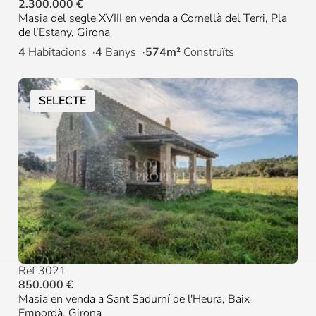
2.300.000 €
Masia del segle XVIII en venda a Cornellà del Terri, Pla
de l’Estany, Girona
4
Habitacions
4
Banys
574m²
Construïts
SELECTE
Ref 3021
850.000 €
Masia en venda a Sant Sadurní de l'Heura, Baix
Empordà, Girona