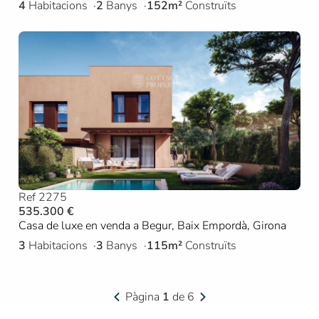
4
Habitacions
2
Banys
152m²
Construïts
Ref 2275
535.300 €
Casa de luxe en venda a Begur, Baix Empordà, Girona
3
Habitacions
3
Banys
115m²
Construïts
Pàgina
1
de 6