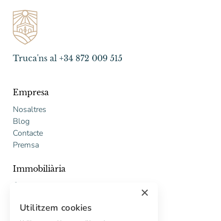
Truca'ns al +34 872 009 515
Empresa
Nosaltres
Blog
Contacte
Premsa
Immobiliària
Comprar
×
Vendre
Utilitzem cookies
Pressupost gratuït de rehabilitació