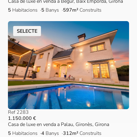
Casa de luxe en venda a Begur, Baix Empordà, Girona
5
Habitacions
5
Banys
597m²
Construïts
SELECTE
Ref 2283
1.150.000 €
Casa de luxe en venda a Palau, Gironès, Girona
5
Habitacions
4
Banys
312m²
Construïts