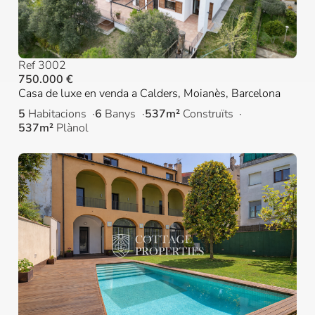
Ref 3002
750.000 €
Casa de luxe en venda a Calders, Moianès, Barcelona
5
Habitacions
6
Banys
537m²
Construïts
537m²
Plànol