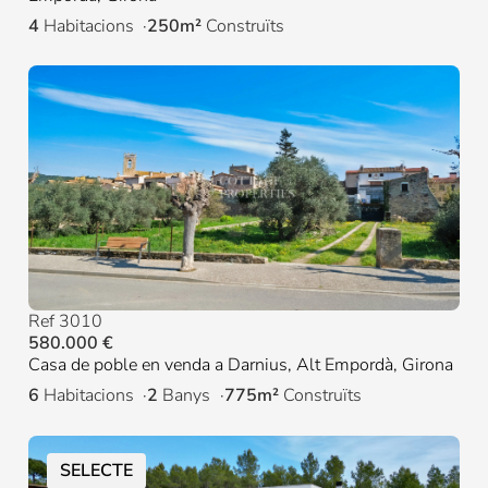
4
Habitacions
250m²
Construïts
Ref 3010
580.000 €
Casa de poble en venda a Darnius, Alt Empordà, Girona
6
Habitacions
2
Banys
775m²
Construïts
SELECTE