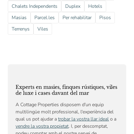
Chalets Independents
Duplex
Hotels
Masias
Parcel.les
Per rehabilitar
Pisos
Terrenys
Viles
Experts en masies, finques rústiques, viles
de luxe i cases davant del mar
A Cottage Properties disposem d'un equip
multilingüe molt professional, l'experiència del
qual us pot ajudar a
trobar la vostra llar ideal
o a
vendre la vostra propietat
. I, per descomptat,
podeu comptar amb el nostre
servei de