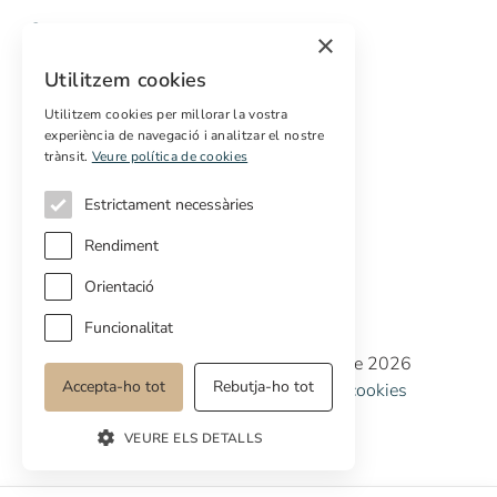
Comprar
×
Vendre
Utilitzem cookies
Pressupost gratuït de rehabilitació
Utilitzem cookies per millorar la vostra
Serveis
experiència de navegació i analitzar el nostre
trànsit.
Veure política de cookies
Marketing digital
Compradors internacionals
Estrictament necessàries
Propietats off-market
Rendiment
Orientació
Funcionalitat
Copyright © Cottage Properties Real Estate 2026
Accepta-ho tot
Rebutja-ho tot
Política de privacitat
Avis legal
Política de cookies
Preferències de cookies
VEURE ELS DETALLS