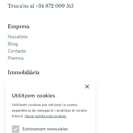
Truca'ns al +34 872 009 515
Empresa
Nosaltres
Blog
Contacte
Premsa
Immobiliària
Comprar
×
Vendre
Utilitzem cookies
Pressupost gratuït de rehabilitació
Utilitzem cookies per millorar la vostra
experiència de navegació i analitzar el nostre
Serveis
trànsit.
Veure política de cookies
Marketing digital
Compradors internacionals
Estrictament necessàries