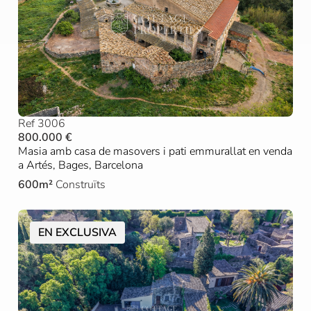
Ref 3006
800.000 €
Masia amb casa de masovers i pati emmurallat en venda
a Artés, Bages, Barcelona
600m²
Construïts
EN EXCLUSIVA