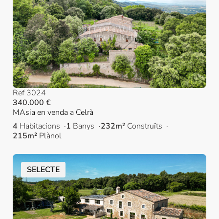
Ref 3024
340.000 €
MAsia en venda a Celrà
4
Habitacions
1
Banys
232m²
Construïts
215m²
Plànol
SELECTE