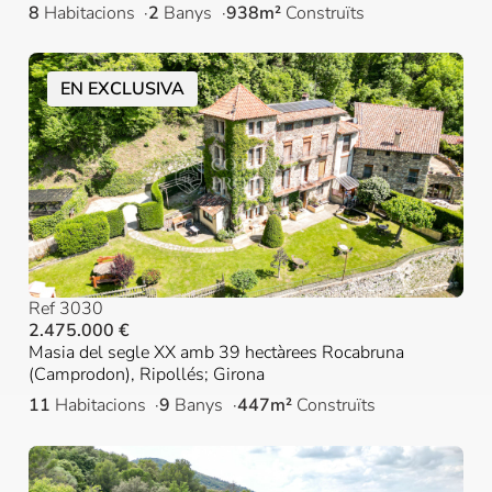
8
Habitacions
2
Banys
938m²
Construïts
EN EXCLUSIVA
Ref 3030
2.475.000 €
Masia del segle XX amb 39 hectàrees Rocabruna
(Camprodon), Ripollés; Girona
11
Habitacions
9
Banys
447m²
Construïts