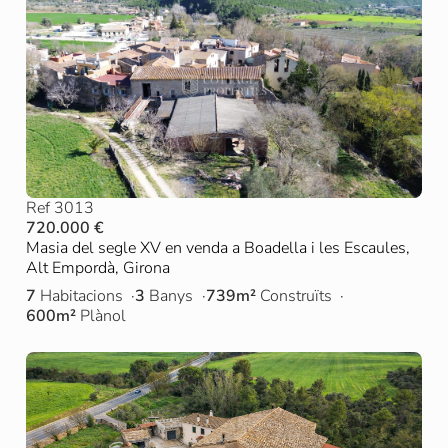
Ref 3013
720.000 €
Masia del segle XV en venda a Boadella i les Escaules,
Alt Empordà, Girona
7
Habitacions
3
Banys
739m²
Construïts
600m²
Plànol