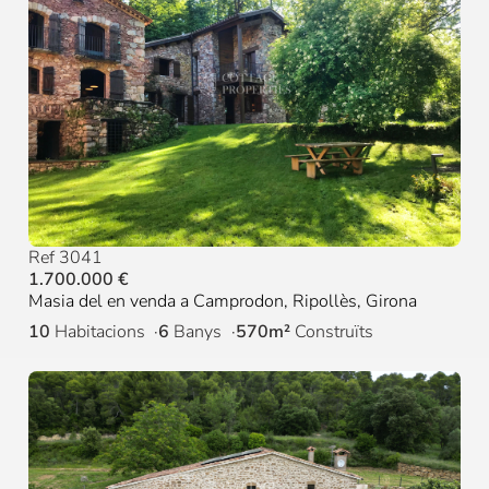
Ref 3041
1.700.000 €
Masia del en venda a Camprodon, Ripollès, Girona
10
Habitacions
6
Banys
570m²
Construïts