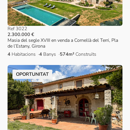
Ref 3022
2.300.000 €
Masia del segle XVIII en venda a Cornellà del Terri, Pla
de l’Estany, Girona
4
Habitacions
4
Banys
574m²
Construïts
OPORTUNITAT