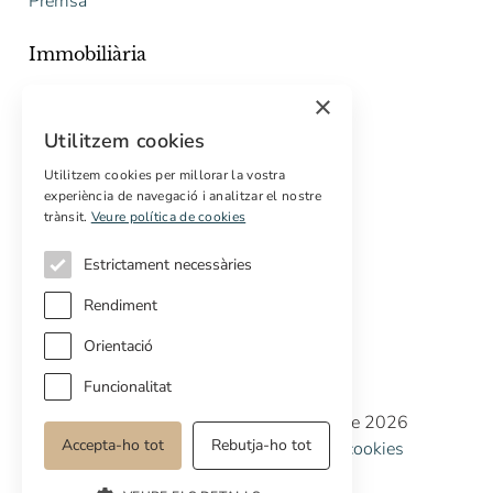
Premsa
Immobiliària
Comprar
×
Vendre
Utilitzem cookies
Pressupost gratuït de rehabilitació
Utilitzem cookies per millorar la vostra
Serveis
experiència de navegació i analitzar el nostre
trànsit.
Veure política de cookies
Marketing digital
Compradors internacionals
Estrictament necessàries
Propietats off-market
Rendiment
Orientació
Funcionalitat
Copyright © Cottage Properties Real Estate 2026
Accepta-ho tot
Rebutja-ho tot
Política de privacitat
Avis legal
Política de cookies
Preferències de cookies