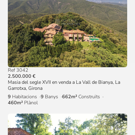
Ref 3042
2.500.000 €
Masia del segle XVII en venda a La Vall de Bianya, La
Garrotxa, Girona
9
Habitacions
9
Banys
662m²
Construïts
460m²
Plànol