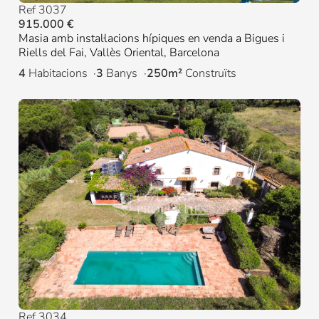
Ref 3037
915.000 €
Masia amb instal·lacions hípiques en venda a Bigues i
Riells del Fai, Vallès Oriental, Barcelona
4
Habitacions
3
Banys
250m²
Construïts
Ref 3034