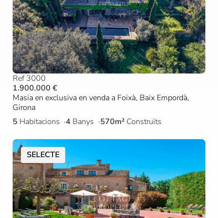
Ref 3000
1.900.000 €
Masia en exclusiva en venda a Foixà, Baix Empordà,
Girona
5
Habitacions
4
Banys
570m²
Construïts
SELECTE