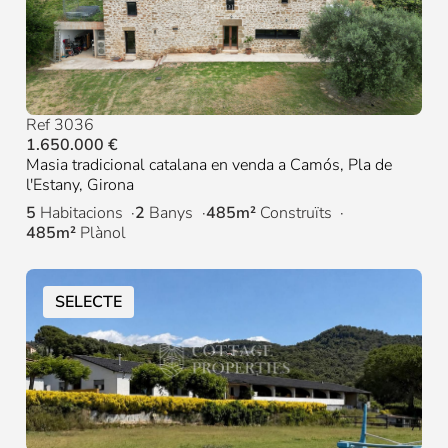
Ref 3036
1.650.000 €
Masia tradicional catalana en venda a Camós, Pla de
l'Estany, Girona
5
Habitacions
2
Banys
485m²
Construïts
485m²
Plànol
SELECTE