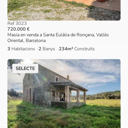
Ref 3023
720.000 €
Masia en venda a Santa Eulàlia de Ronçana, Vallès
Oriental, Barcelona
3
Habitacions
2
Banys
234m²
Construïts
SELECTE