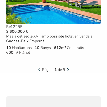
Ref 2255
2.600.000 €
Masia del segle XVII amb possible hotel en venda a
Gironés-Baix Empordà
10
Habitacions
10
Banys
612m²
Construïts
600m²
Plànol
Pàgina
1
de 9