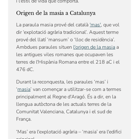
i l'estil de vida que comporta.
Origen de la masia a Catalunya
La paraula masia prové del català
'mas'
, que vol
dir ‘explotació agrària tradicional’. Aquest terme
prové del llatí ‘mansum’ o ‘lloc de residència’.
Ambdues paraules situen
l'origen de la masia
a
les antigues viles romanes que ocupaven les
terres de l'Hispània Romana entre el 218 aC i el
476 dC.
Durant la reconquesta, les paraules ‘mas’ i
‘
masia
’ van començar a utilitzar-se com a termes
principalment al Regne d'Aragó. És a dir, en la
llengua autòctona de les actuals terres de la
Comunitat Valenciana, Catalunya i el sud de
França.
‘Mas’ era l'explotació agrària – ‘masia’ era l'edifici