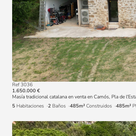
Ref 3036
1.650.000 €
Masía tradicional catalana en venta en Camós, Pla de l'Est
5
Habitaciones
2
Baños
485m²
Construidos
485m²
P