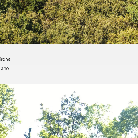
irona.
lano