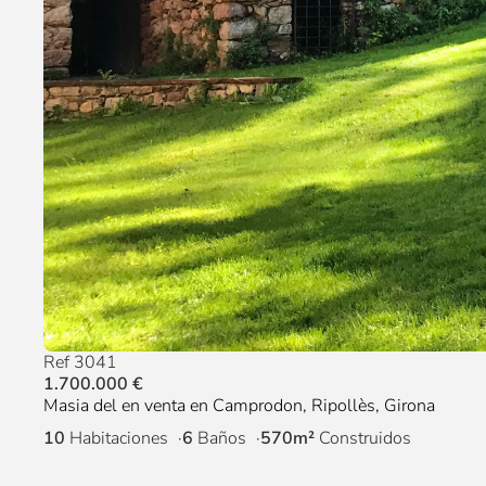
Ref 3041
1.700.000 €
Masia del en venta en Camprodon, Ripollès, Girona
10
Habitaciones
6
Baños
570m²
Construidos