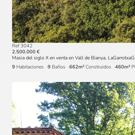
Ref 3042
2.500.000 €
Masia del siglo X en venta en Vall de Bianya, LaGarrotxaG
9
Habitaciones
9
Baños
662m²
Construidos
460m²
P