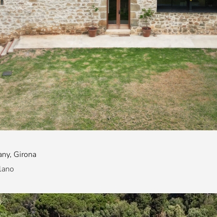
any, Girona
lano