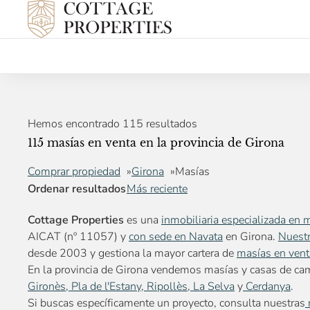
Hemos encontrado 115 resultados
115 masías en venta en la provincia de Girona
Comprar propiedad
Girona
Masías
Ordenar resultados
Más reciente
Cottage Properties
es una
inmobiliaria especializada en 
AICAT (nº 11057) y
con sede en Navata
en Girona.
Nuest
desde 2003 y gestiona la mayor cartera de
masías en vent
En la provincia de Girona vendemos masías y casas de c
Gironès
,
Pla de l'Estany
,
Ripollès
,
La Selva
y
Cerdanya
.
Si buscas específicamente un proyecto, consulta nuestras