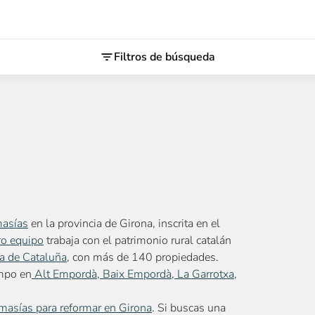
Filtros de búsqueda
masías
en la provincia de Girona, inscrita en el
ro equipo
trabaja con el patrimonio rural catalán
a de Cataluña
, con más de 140 propiedades.
ampo en
Alt Empordà
,
Baix Empordà
,
La Garrotxa
,
masías para reformar en Girona
. Si buscas una