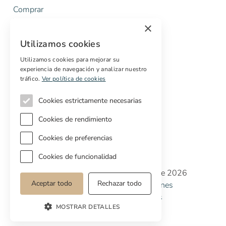
Comprar
Vender
×
Presupuesto gratuito de rehabilitación
Utilizamos cookies
Servicios
Utilizamos cookies para mejorar su
experiencia de navegación y analizar nuestro
Marketing digital
tráfico.
Ver política de cookies
Compradores internacionales
Propiedades off-market
Cookies estrictamente necesarias
Servicios para compradores
Cookies de rendimiento
Cookies de preferencias
Cookies de funcionalidad
Copyright © Cottage Properties Real Estate 2026
Aceptar todo
Rechazar todo
Política de Privacidad
Terminos y Condiciones
Política de Cookies
Preferencias de cookies
MOSTRAR DETALLES