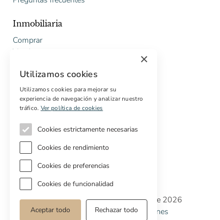
Inmobiliaria
Comprar
Vender
×
Presupuesto gratuito de rehabilitación
Utilizamos cookies
Servicios
Utilizamos cookies para mejorar su
experiencia de navegación y analizar nuestro
Marketing digital
tráfico.
Ver política de cookies
Compradores internacionales
Propiedades off-market
Cookies estrictamente necesarias
Servicios para compradores
Cookies de rendimiento
Cookies de preferencias
Cookies de funcionalidad
Copyright © Cottage Properties Real Estate 2026
Aceptar todo
Rechazar todo
Política de Privacidad
Terminos y Condiciones