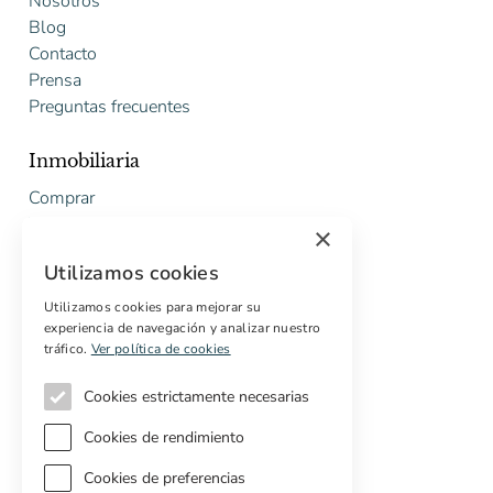
Nosotros
Blog
Contacto
Prensa
Preguntas frecuentes
Inmobiliaria
Comprar
Vender
×
Presupuesto gratuito de rehabilitación
Utilizamos cookies
Servicios
Utilizamos cookies para mejorar su
experiencia de navegación y analizar nuestro
Marketing digital
tráfico.
Ver política de cookies
Compradores internacionales
Propiedades off-market
Cookies estrictamente necesarias
Servicios para compradores
Cookies de rendimiento
Cookies de preferencias