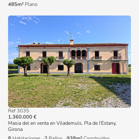
485m²
Plano
Ref 3035
1.360.000 €
Masia del en venta en Vilademuls, Pla de l'Estany,
Girona
8
Habitaciones
2
Baños
938m²
Construidos