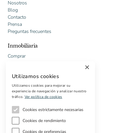
Nosotros
Blog
Contacto
Prensa
Preguntas frecuentes
Inmobiliaria
Comprar
Vender
×
Presupuesto gratuito de rehabilitación
Utilizamos cookies
Servicios
Utilizamos cookies para mejorar su
experiencia de navegación y analizar nuestro
Marketing digital
tráfico.
Ver política de cookies
Compradores internacionales
Propiedades off-market
Cookies estrictamente necesarias
Servicios para compradores
Cookies de rendimiento
Cookies de preferencias