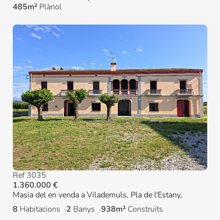
485m²
Plànol
Ref 3035
1.360.000 €
Masia del en venda a Vilademuls, Pla de l'Estany,
8
Habitacions
2
Banys
938m²
Construïts