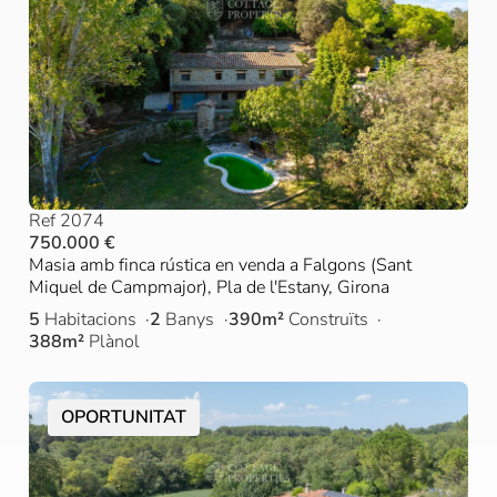
Ref 2074
750.000 €
Masia amb finca rústica en venda a Falgons (Sant
Miquel de Campmajor), Pla de l'Estany, Girona
5
Habitacions
2
Banys
390m²
Construïts
388m²
Plànol
OPORTUNITAT