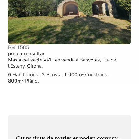
Ref 1585
preu a consultar
Masia del segle XVIII en venda a Banyoles, Pla de
l'Estany, Girona.
6
Habitacions
2
Banys
1.000m²
Construïts
800m²
Plànol
Quins tipus de masies es poden comprar