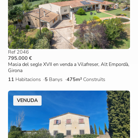
Ref 2046
795.000 €
Masia del segle XVII en venda a Vilafreser, Alt Empordà,
Girona
11
Habitacions
5
Banys
475m²
Construïts
VENUDA