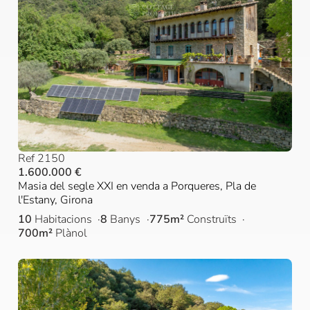
Ref 2150
1.600.000 €
Masia del segle XXI en venda a Porqueres, Pla de
l'Estany, Girona
10
Habitacions
8
Banys
775m²
Construïts
700m²
Plànol