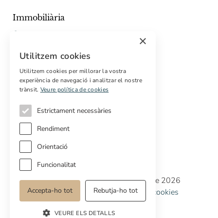
Immobiliària
Comprar
×
Vendre
Utilitzem cookies
Pressupost gratuït de rehabilitació
Utilitzem cookies per millorar la vostra
Serveis
experiència de navegació i analitzar el nostre
trànsit.
Veure política de cookies
Marketing digital
Compradors internacionals
Estrictament necessàries
Propietats off-market
Rendiment
Orientació
Funcionalitat
Copyright © Cottage Properties Real Estate 2026
Accepta-ho tot
Rebutja-ho tot
Política de privacitat
Avis legal
Política de cookies
Preferències de cookies
VEURE ELS DETALLS