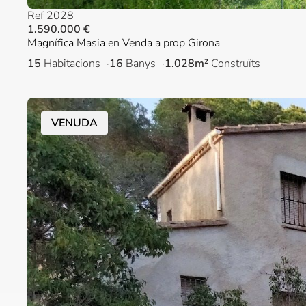
Ref 2028
1.590.000 €
Magnífica Masia en Venda a prop Girona
15
Habitacions
16
Banys
1.028m²
Construïts
VENUDA