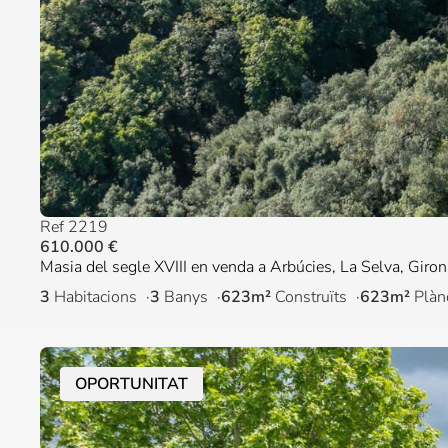
Ref 2219
610.000 €
Masia del segle XVIII en venda a Arbúcies, La Selva, Giron
3
Habitacions
3
Banys
623m²
Construïts
623m²
Plàn
OPORTUNITAT