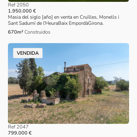
Ref 2050
1.950.000 €
Masia del siglo [año] en venta en Cruïlles, Monells i
Sant Sadurní de l'HeuraBaix EmpordàGirona.
670m²
Construidos
VENDIDA
Ref 2047
799.000 €