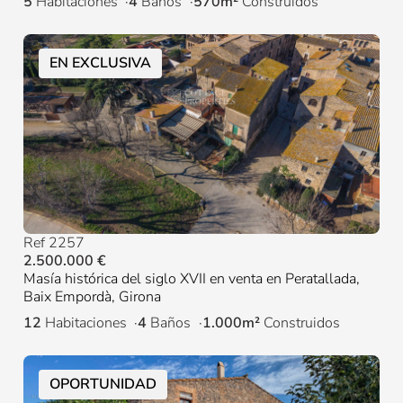
5
Habitaciones
4
Baños
570m²
Construidos
EN EXCLUSIVA
Ref 2257
2.500.000 €
Masía histórica del siglo XVII en venta en Peratallada,
Baix Empordà, Girona
12
Habitaciones
4
Baños
1.000m²
Construidos
OPORTUNIDAD