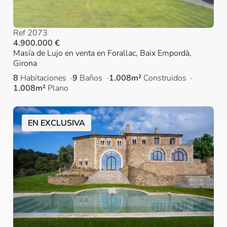
Ref 2073
4.900.000 €
Masía de Lujo en venta en Forallac, Baix Empordà,
Girona
8
Habitaciones
9
Baños
1.008m²
Construidos
1.008m²
Plano
EN EXCLUSIVA