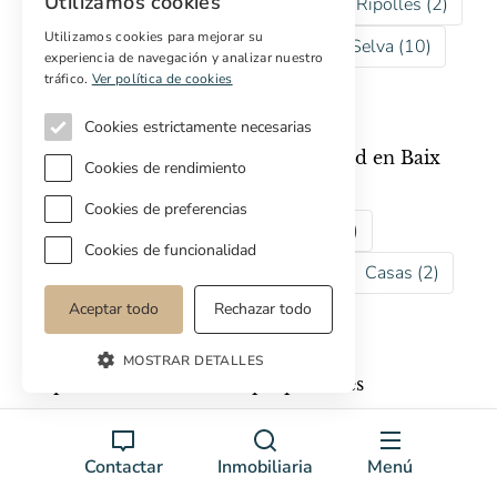
Utilizamos cookies
Alt Emporda (75)
Cerdanya (2)
El Ripolles (2)
Utilizamos cookies para mejorar su
Girones (34)
La Garrotxa (28)
La Selva (10)
experiencia de navegación y analizar nuestro
tráfico.
Ver política de cookies
Pla de l´Estany (16)
Cookies estrictamente necesarias
Explorar los otros tipos de propiedad en Baix
Cookies de rendimiento
Emporda
Cookies de preferencias
Casas de lujo (34)
Para rehabilitar (6)
Cookies de funcionalidad
Casas de pueblo (12)
Castillos (4)
Casas (2)
Aceptar todo
Rechazar todo
Casas rústicas (2)
MOSTRAR DETALLES
Explorar colecciones de propiedades
Casas de Campo
Casas de Lujo
Contactar
Inmobiliaria
Menú
Castillos y Palacios
Hoteles Rurales