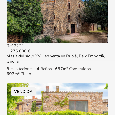
Ref 2221
1.275.000 €
Masía del siglo XVIII en venta en Rupià, Baix Empordà,
Girona
8
Habitaciones
4
Baños
697m²
Construidos
697m²
Plano
VENDIDA