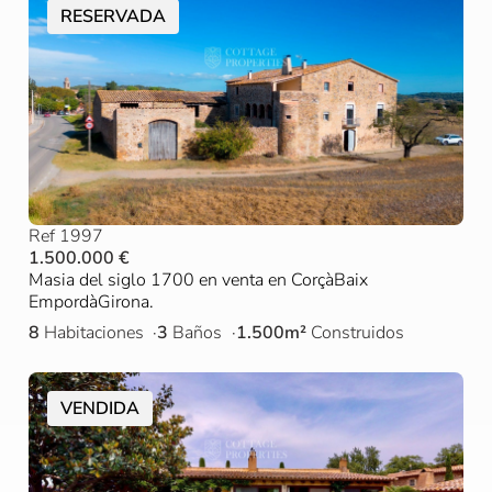
RESERVADA
Ref 1997
1.500.000 €
Masia del siglo 1700 en venta en CorçàBaix
EmpordàGirona.
8
Habitaciones
3
Baños
1.500m²
Construidos
VENDIDA