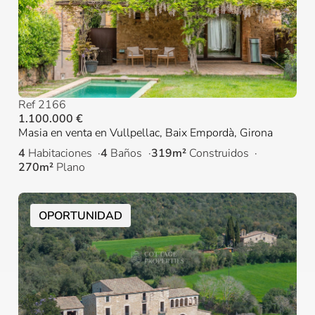
Ref 2166
1.100.000 €
Masia en venta en Vullpellac, Baix Empordà, Girona
4
Habitaciones
4
Baños
319m²
Construidos
270m²
Plano
OPORTUNIDAD