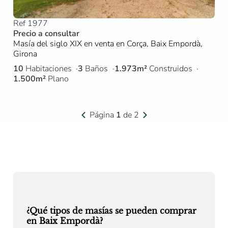
Ref 1977
Precio a consultar
Masía del siglo XIX en venta en Corça, Baix Empordà,
Girona
10
Habitaciones
3
Baños
1.973m²
Construidos
1.500m²
Plano
Página
1
de 2
¿Qué tipos de masías se pueden comprar
en Baix Empordà?