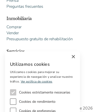
Prensa
Preguntas frecuentes
Inmobiliaria
Comprar
Vender
Presupuesto gratuito de rehabilitación
Servicios
×
Marketing digital
Utilizamos cookies
Compradores internacionales
Propiedades off-market
Utilizamos cookies para mejorar su
experiencia de navegación y analizar nuestro
Servicios para compradores
tráfico.
Ver política de cookies
Cookies estrictamente necesarias
Cookies de rendimiento
Copyright © Cottage Properties Real Estate 2026
Cookies de preferencias