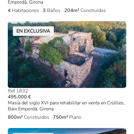
Empordà, Girona
4
Habitaciones
3
Baños
204m²
Construidos
EN EXCLUSIVA
Ref 1832
495.000 €
Masía del siglo XVI para rehabilitar en venta en Crüïlles,
Baix Empordà, Girona
800m²
Construidos
750m²
Plano