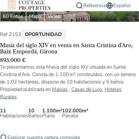
Referencia
Español
60 Fotos
Mapa
Video
Ref 2153
OPORTUNIDAD
Masía del siglo XIV en venta en Santa Cristina d'Aro,
Baix Empordà, Girona
895.000 €
Te presentamos esta Masía del siglo XIV situada en Santa
Cristina d'Aro. Consta de 1.100 m² construidos, con un terreno
de 1,02 hectáreas, dispone de 10 habitaciones y 5 baños
Propiedad publicada en
Masías
,
Casas de Lujo
,
Hoteles
Rurales
11
10
1.100m²
102.000m²
Habitaciones
Baños
Plano
Parcela
Explorar nuestra cartera completa