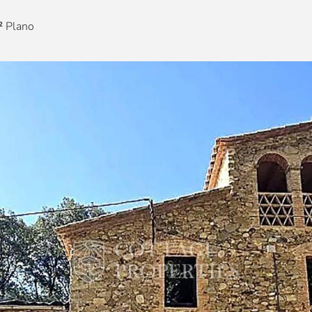
²
Plano