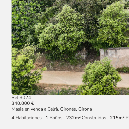
Ref 3024
340.000 €
Masia en venda a Celrà, Gironés, Girona
4
Habitaciones
1
Baños
232m²
Construidos
215m²
P