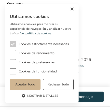
Servicios
×
Marketing digital
Utilizamos cookies
Compradores internacionales
Propiedades off-market
Utilizamos cookies para mejorar su
experiencia de navegación y analizar nuestro
Servicios para compradores
tráfico.
Ver política de cookies
Cookies estrictamente necesarias
Cookies de rendimiento
Copyright © Cottage Properties Real Estate 2026
Cookies de preferencias
Política de Privacidad
Terminos y Condiciones
Política de Cookies
Preferencias de cookies
Cookies de funcionalidad
Aceptar todo
Rechazar todo
MOSTRAR DETALLES
WhatsApp
Enviar mensaje