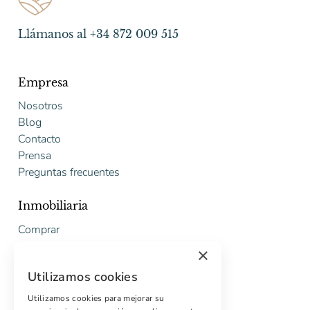
Llámanos al +34 872 009 515
Empresa
Nosotros
Blog
Contacto
Prensa
Preguntas frecuentes
Inmobiliaria
Comprar
Vender
×
Presupuesto gratuito de rehabilitación
Utilizamos cookies
Servicios
Utilizamos cookies para mejorar su