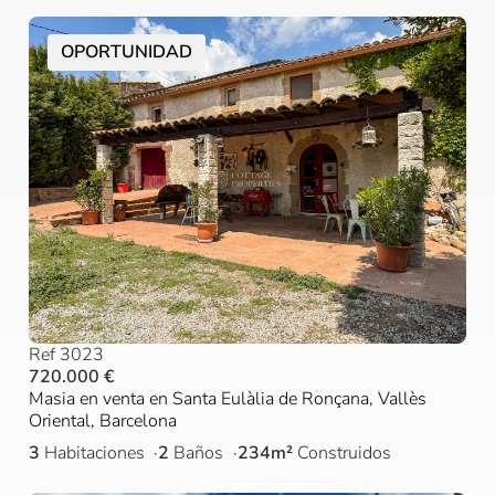
OPORTUNIDAD
Ref 3023
720.000 €
Masia en venta en Santa Eulàlia de Ronçana, Vallès
Oriental, Barcelona
3
Habitaciones
2
Baños
234m²
Construidos