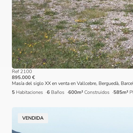
Ref 2100
895.000 €
Masía del siglo XX en venta en Vallcebre, Berguedà, Barc
5
Habitaciones
6
Baños
600m²
Construidos
585m²
P
VENDIDA