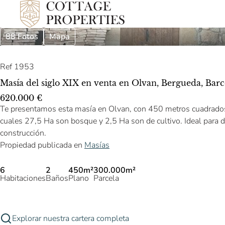
88 Fotos
Mapa
Ref 1953
Masía del siglo XIX en venta en Olvan, Bergueda, Bar
620.000 €
Te presentamos esta masía en Olvan, con 450 metros cuadrados 
cuales 27,5 Ha son bosque y 2,5 Ha son de cultivo. Ideal para di
construcción.
Propiedad publicada en
Masías
6
2
450m²
300.000m²
Habitaciones
Baños
Plano
Parcela
Explorar nuestra cartera completa