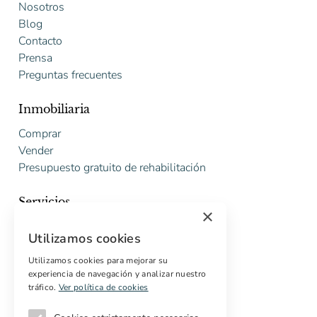
Nosotros
Blog
Contacto
Prensa
Preguntas frecuentes
Inmobiliaria
Comprar
Vender
Presupuesto gratuito de rehabilitación
Servicios
×
Marketing digital
Utilizamos cookies
Compradores internacionales
Propiedades off-market
Utilizamos cookies para mejorar su
experiencia de navegación y analizar nuestro
Servicios para compradores
tráfico.
Ver política de cookies