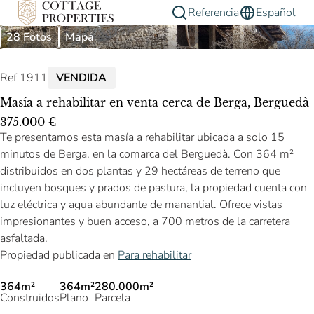
Referencia
Español
28 Fotos
Mapa
Ref 1911
VENDIDA
Masía a rehabilitar en venta cerca de Berga, Berguedà
375.000 €
Te presentamos esta masía a rehabilitar ubicada a solo 15
minutos de Berga, en la comarca del Berguedà. Con 364 m²
distribuidos en dos plantas y 29 hectáreas de terreno que
incluyen bosques y prados de pastura, la propiedad cuenta con
luz eléctrica y agua abundante de manantial. Ofrece vistas
impresionantes y buen acceso, a 700 metros de la carretera
asfaltada.
Propiedad publicada en
Para rehabilitar
364m²
364m²
280.000m²
Construidos
Plano
Parcela