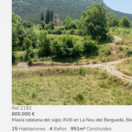
Ref 2192
600.000 €
Masía catalana del siglo XVIII en La Nou del Berguedà, B
15
Habitaciones
4
Baños
951m²
Construidos