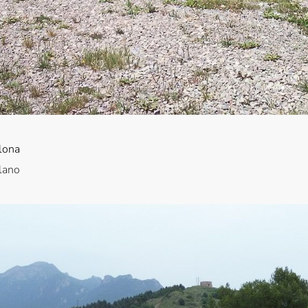
elona
lano