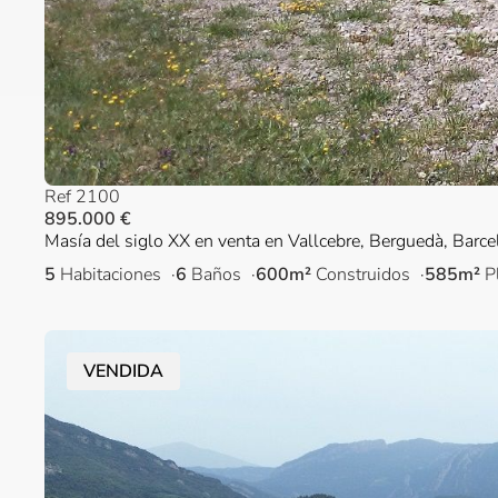
Ref 2100
895.000 €
Masía del siglo XX en venta en Vallcebre, Berguedà, Barc
5
Habitaciones
6
Baños
600m²
Construidos
585m²
P
VENDIDA