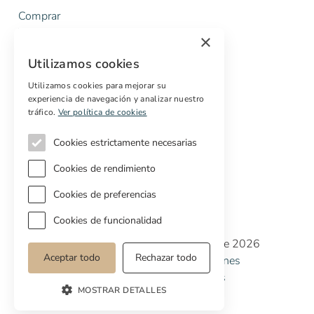
Comprar
Vender
×
Presupuesto gratuito de rehabilitación
Utilizamos cookies
Servicios
Utilizamos cookies para mejorar su
experiencia de navegación y analizar nuestro
Marketing digital
tráfico.
Ver política de cookies
Compradores internacionales
Propiedades off-market
Cookies estrictamente necesarias
Servicios para compradores
Cookies de rendimiento
Cookies de preferencias
Cookies de funcionalidad
Copyright © Cottage Properties Real Estate 2026
Aceptar todo
Rechazar todo
Política de Privacidad
Terminos y Condiciones
Política de Cookies
Preferencias de cookies
MOSTRAR DETALLES