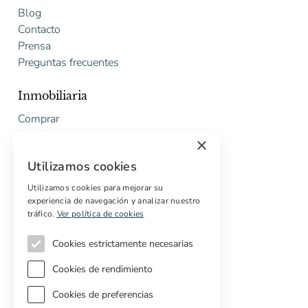
Blog
Contacto
Prensa
Preguntas frecuentes
Inmobiliaria
Comprar
Vender
×
Presupuesto gratuito de rehabilitación
Utilizamos cookies
Servicios
Utilizamos cookies para mejorar su
experiencia de navegación y analizar nuestro
Marketing digital
tráfico.
Ver política de cookies
Compradores internacionales
Propiedades off-market
Cookies estrictamente necesarias
Servicios para compradores
Cookies de rendimiento
Cookies de preferencias