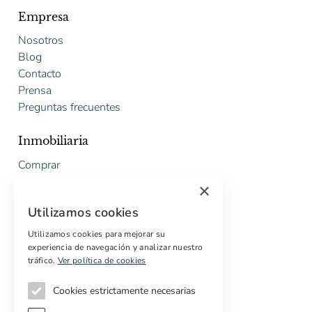
Empresa
Nosotros
Blog
Contacto
Prensa
Preguntas frecuentes
Inmobiliaria
Comprar
Vender
×
Presupuesto gratuito de rehabilitación
Utilizamos cookies
Servicios
Utilizamos cookies para mejorar su
experiencia de navegación y analizar nuestro
Marketing digital
tráfico.
Ver política de cookies
Compradores internacionales
Propiedades off-market
Cookies estrictamente necesarias
Servicios para compradores