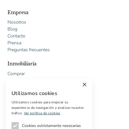
Empresa
Nosotros
Blog
Contacto
Prensa
Preguntas frecuentes
Inmobiliaria
Comprar
Vender
×
Presupuesto gratuito de rehabilitación
Utilizamos cookies
Servicios
Utilizamos cookies para mejorar su
experiencia de navegación y analizar nuestro
Marketing digital
tráfico.
Ver política de cookies
Compradores internacionales
Propiedades off-market
Cookies estrictamente necesarias