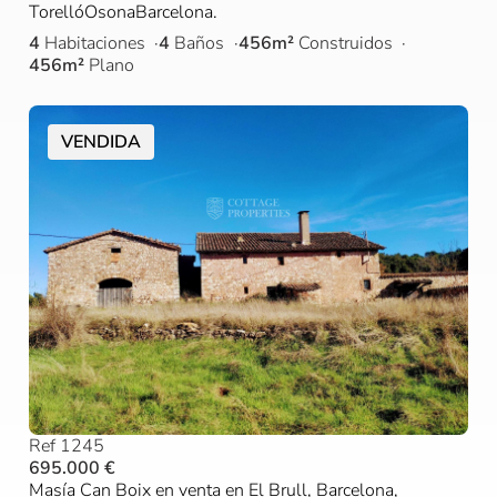
TorellóOsonaBarcelona.
4
Habitaciones
4
Baños
456m²
Construidos
456m²
Plano
VENDIDA
Ref 1245
695.000 €
Masía Can Boix en venta en El Brull, Barcelona,