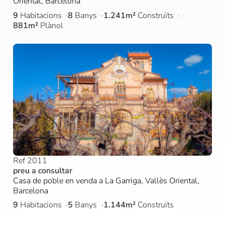
Oriental, Barcelona
9
Habitacions
8
Banys
1.241m²
Construïts
881m²
Plànol
Ref 2011
preu a consultar
Casa de poble en venda a La Garriga, Vallès Oriental,
Barcelona
9
Habitacions
5
Banys
1.144m²
Construïts