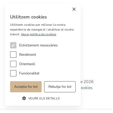
Comprar
×
Vendre
Utilitzem cookies
Pressupost gratuït de rehabilitació
Utilitzem cookies per millorar la vostra
experiència de navegació i analitzar el nostre
Serveis
trànsit.
Veure política de cookies
Marketing digital
Compradors internacionals
Estrictament necessàries
Propietats off-market
Rendiment
Orientació
Funcionalitat
Copyright © Cottage Properties Real Estate 2026
Accepta-ho tot
Rebutja-ho tot
Política de privacitat
Avis legal
Política de cookies
Preferències de cookies
VEURE ELS DETALLS