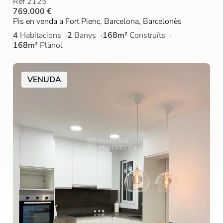
Ref 2125
769.000 €
Pis en venda a Fort Pienc, Barcelona, Barcelonès
4
Habitacions
2
Banys
168m²
Construïts
168m²
Plànol
VENUDA