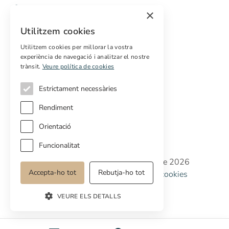
Comprar
×
Vendre
Utilitzem cookies
Pressupost gratuït de rehabilitació
Utilitzem cookies per millorar la vostra
Serveis
experiència de navegació i analitzar el nostre
trànsit.
Veure política de cookies
Marketing digital
Compradors internacionals
Estrictament necessàries
Propietats off-market
Rendiment
Orientació
Funcionalitat
Copyright © Cottage Properties Real Estate 2026
Accepta-ho tot
Rebutja-ho tot
Política de privacitat
Avis legal
Política de cookies
Preferències de cookies
VEURE ELS DETALLS