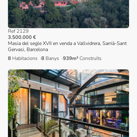
Ref 2129
3.500.000 €
Masia del segle XVII en venda a Vallvidrera, Sarrià-Sant
Gervasi, Barcelona
8
Habitacions
8
Banys
939m²
Construïts