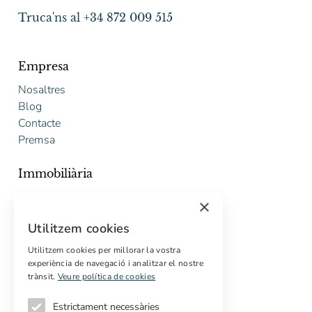
Truca'ns al +34 872 009 515
Empresa
Nosaltres
Blog
Contacte
Premsa
Immobiliària
Comprar
×
Vendre
Utilitzem cookies
Pressupost gratuït de rehabilitació
Utilitzem cookies per millorar la vostra
Serveis
experiència de navegació i analitzar el nostre
trànsit.
Veure política de cookies
Marketing digital
Compradors internacionals
Estrictament necessàries