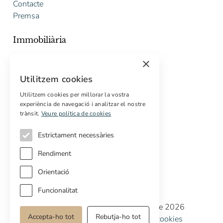
Contacte
Premsa
Immobiliària
Comprar
×
Vendre
Utilitzem cookies
Pressupost gratuït de rehabilitació
Utilitzem cookies per millorar la vostra
experiència de navegació i analitzar el nostre
Serveis
trànsit.
Veure política de cookies
Marketing digital
Compradors internacionals
Estrictament necessàries
Propietats off-market
Rendiment
Orientació
Funcionalitat
Copyright © Cottage Properties Real Estate 2026
Accepta-ho tot
Rebutja-ho tot
Política de privacitat
Avis legal
Política de cookies