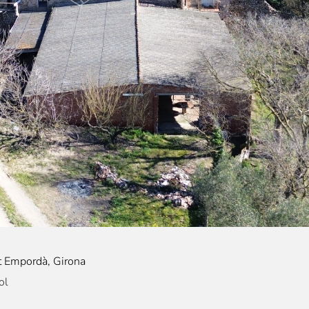
lt Empordà, Girona
ol