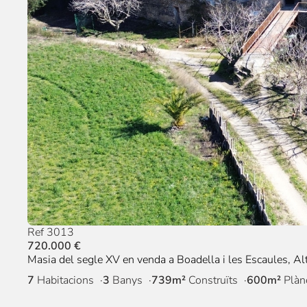
Ref 3013
720.000 €
Masia del segle XV en venda a Boadella i les Escaules, A
7
Habitacions
3
Banys
739m²
Construïts
600m²
Plàn