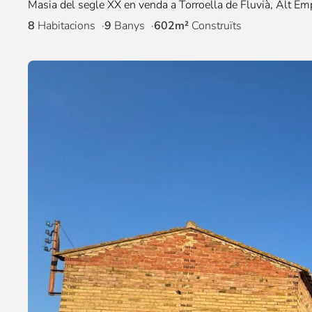
Masia del segle XX en venda a Torroella de Fluvià, Alt Em
8
Habitacions
9
Banys
602m²
Construïts