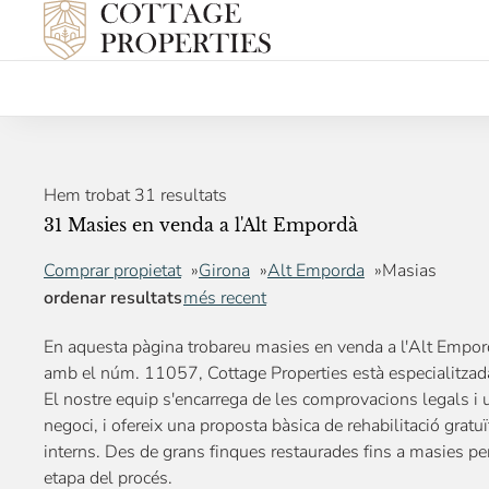
Hem trobat 31 resultats
31 Masies en venda a l'Alt Empordà
Comprar propietat
Girona
Alt Emporda
Masias
ordenar resultats
més recent
En aquesta pàgina trobareu masies en venda a l'Alt Empor
amb el núm. 11057, Cottage Properties està especialitzada 
El nostre equip s'encarrega de les comprovacions legals i ur
negoci, i ofereix una proposta bàsica de rehabilitació gratu
interns. Des de grans finques restaurades fins a masies 
etapa del procés.