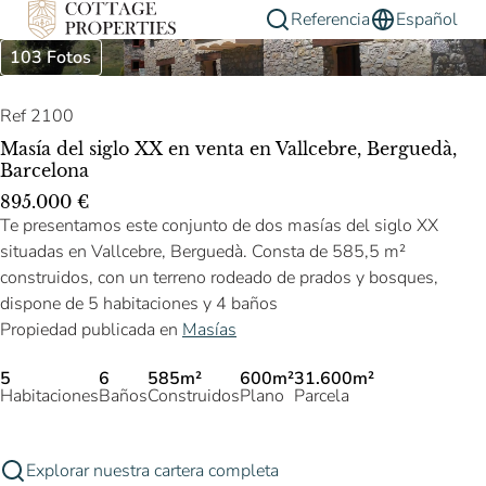
Referencia
Español
103 Fotos
Ref 2100
Masía del siglo XX en venta en Vallcebre, Berguedà,
Barcelona
895.000 €
Te presentamos este conjunto de dos masías del siglo XX
situadas en Vallcebre, Berguedà. Consta de 585,5 m²
construidos, con un terreno rodeado de prados y bosques,
dispone de 5 habitaciones y 4 baños
Propiedad publicada en
Masías
5
6
585m²
600m²
31.600m²
Habitaciones
Baños
Construidos
Plano
Parcela
Explorar nuestra cartera completa