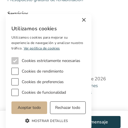
Servicios
×
Marketing digital
Utilizamos cookies
Compradores internacionales
Propiedades off-market
Utilizamos cookies para mejorar su
experiencia de navegación y analizar nuestro
Servicios para compradores
tráfico.
Ver política de cookies
Cookies estrictamente necesarias
Cookies de rendimiento
Copyright © Cottage Properties Real Estate 2026
Cookies de preferencias
Política de Privacidad
Terminos y Condiciones
Política de Cookies
Preferencias de cookies
Cookies de funcionalidad
Aceptar todo
Rechazar todo
MOSTRAR DETALLES
WhatsApp
Enviar mensaje