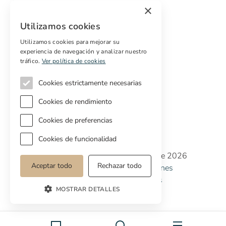
Vender
×
Presupuesto gratuito de rehabilitación
Utilizamos cookies
Servicios
Utilizamos cookies para mejorar su
experiencia de navegación y analizar nuestro
Marketing digital
tráfico.
Ver política de cookies
Compradores internacionales
Propiedades off-market
Cookies estrictamente necesarias
Servicios para compradores
Cookies de rendimiento
Cookies de preferencias
Cookies de funcionalidad
Copyright © Cottage Properties Real Estate 2026
Aceptar todo
Rechazar todo
Política de Privacidad
Terminos y Condiciones
Política de Cookies
Preferencias de cookies
MOSTRAR DETALLES