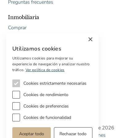
Preguntas frecuentes
Inmobiliaria
Comprar
Vender
×
Presupuesto gratuito de rehabilitación
Utilizamos cookies
Servicios
Utilizamos cookies para mejorar su
experiencia de navegación y analizar nuestro
Marketing digital
tráfico.
Ver política de cookies
Compradores internacionales
Propiedades off-market
Cookies estrictamente necesarias
Servicios para compradores
Cookies de rendimiento
Cookies de preferencias
Cookies de funcionalidad
Copyright © Cottage Properties Real Estate 2026
Aceptar todo
Rechazar todo
Política de Privacidad
Terminos y Condiciones