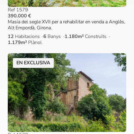
Ref 1579
390.000 €
Masia del segle XVII per a rehabilitar en venda a Anglès,
Alt Empordà, Girona.
12
Habitacions
6
Banys
1.180m²
Construïts
1.179m²
Plànol
EN EXCLUSIVA