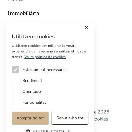
Immobiliària
Comprar
×
Vendre
Utilitzem cookies
Pressupost gratuït de rehabilitació
Utilitzem cookies per millorar la vostra
Serveis
experiència de navegació i analitzar el nostre
trànsit.
Veure política de cookies
Marketing digital
Compradors internacionals
Estrictament necessàries
Propietats off-market
Rendiment
Orientació
Funcionalitat
Copyright © Cottage Properties Real Estate 2026
Accepta-ho tot
Rebutja-ho tot
Política de privacitat
Avis legal
Política de cookies
Preferències de cookies
VEURE ELS DETALLS