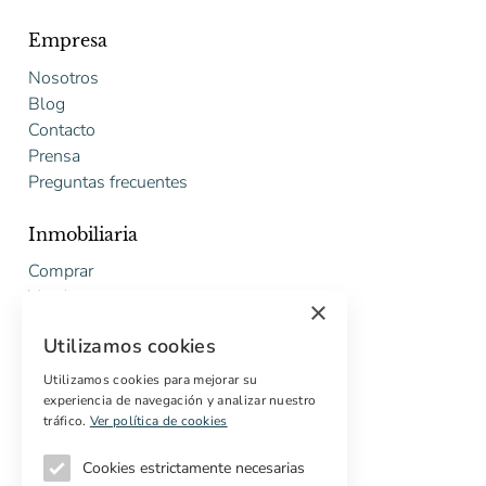
Empresa
Nosotros
Blog
Contacto
Prensa
Preguntas frecuentes
Inmobiliaria
Comprar
Vender
×
Presupuesto gratuito de rehabilitación
Utilizamos cookies
Servicios
Utilizamos cookies para mejorar su
experiencia de navegación y analizar nuestro
Marketing digital
tráfico.
Ver política de cookies
Compradores internacionales
Propiedades off-market
Cookies estrictamente necesarias