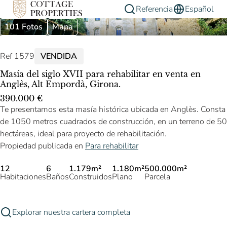
Referencia
Español
101 Fotos
Mapa
Ref 1579
VENDIDA
Masía del siglo XVII para rehabilitar en venta en
Anglès, Alt Empordà, Girona.
390.000 €
Te presentamos esta masía histórica ubicada en Anglès. Consta
de 1050 metros cuadrados de construcción, en un terreno de 50
hectáreas, ideal para proyecto de rehabilitación.
Propiedad publicada en
Para rehabilitar
12
6
1.179m²
1.180m²
500.000m²
Habitaciones
Baños
Construidos
Plano
Parcela
Explorar nuestra cartera completa