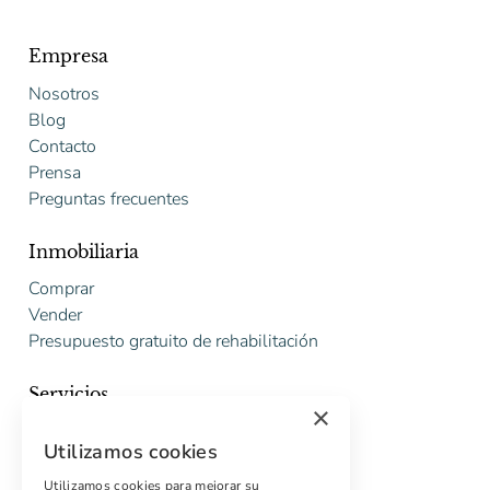
Empresa
Nosotros
Blog
Contacto
Prensa
Preguntas frecuentes
Inmobiliaria
Comprar
Vender
Presupuesto gratuito de rehabilitación
Servicios
×
Marketing digital
Utilizamos cookies
Compradores internacionales
Propiedades off-market
Utilizamos cookies para mejorar su