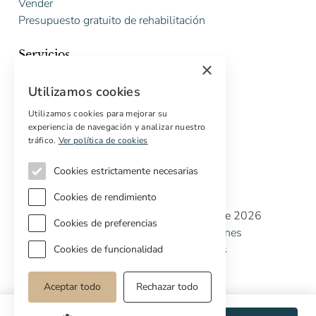
Vender
Presupuesto gratuito de rehabilitación
Servicios
×
Marketing digital
Utilizamos cookies
Compradores internacionales
Propiedades off-market
Utilizamos cookies para mejorar su
experiencia de navegación y analizar nuestro
Servicios para compradores
tráfico.
Ver política de cookies
Cookies estrictamente necesarias
Cookies de rendimiento
Copyright © Cottage Properties Real Estate 2026
Cookies de preferencias
Política de Privacidad
Terminos y Condiciones
Política de Cookies
Preferencias de cookies
Cookies de funcionalidad
Aceptar todo
Rechazar todo