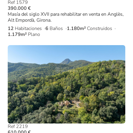
Ref 1579
390.000 €
Masía del siglo XVII para rehabilitar en venta en Anglès,
Alt Empordà, Girona.
12
Habitaciones
6
Baños
1.180m²
Construidos
1.179m²
Plano
Ref 2219
610.000 €