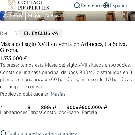
Referencia
Español
42 Fotos
Mapa
Video
Ref 1138
EN EXCLUSIVA
Masía del siglo XVII en venta en Arbúcies, La Selva,
Girona.
1.575.000 €
Te presentamos esta Masía del siglo XVII situada en Arbúcies.
Consta de una casa principal de unos 900m2 distribuidos en 3
plantas, en una finca de 60 hectáreas, incluyendo 10 hectáreas
de campo de cultivo.
Propiedad publicada en
Masías
4
3
899m²
900m²
600.000m²
Habitaciones
Baños
Construidos
Plano
Parcela
Explorar nuestra cartera completa