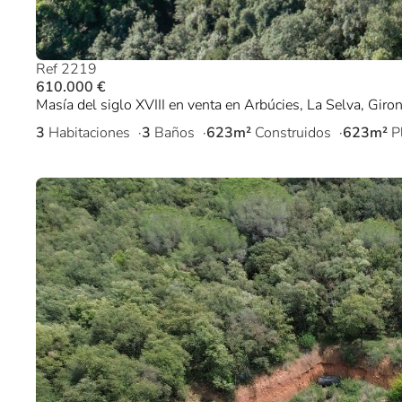
Ref 2219
610.000 €
Masía del siglo XVIII en venta en Arbúcies, La Selva, Giro
3
Habitaciones
3
Baños
623m²
Construidos
623m²
P