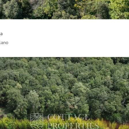
na
lano