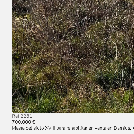
Ref 2281
700.000 €
Masía del siglo XVIII para rehabilitar en venta en Darnius