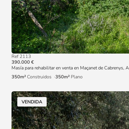
Ref 2113
390.000 €
Masía para rehabilitar en venta en Maçanet de Cabrenys, 
350m²
Construidos
350m²
Plano
VENDIDA