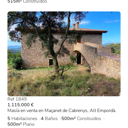
515m²
Construidos
Ref 1849
1.115.000 €
Masía en venta en Maçanet de Cabrenys, Alt Empordà.
5
Habitaciones
4
Baños
500m²
Construidos
500m²
Plano