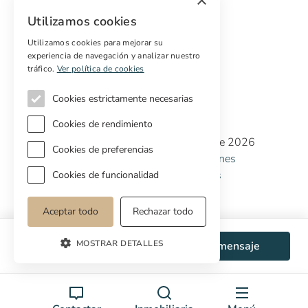
×
Marketing digital
Utilizamos cookies
Compradores internacionales
Propiedades off-market
Utilizamos cookies para mejorar su
experiencia de navegación y analizar nuestro
Servicios para compradores
tráfico.
Ver política de cookies
Cookies estrictamente necesarias
Cookies de rendimiento
Copyright © Cottage Properties Real Estate 2026
Cookies de preferencias
Política de Privacidad
Terminos y Condiciones
Política de Cookies
Preferencias de cookies
Cookies de funcionalidad
Aceptar todo
Rechazar todo
MOSTRAR DETALLES
WhatsApp
Enviar mensaje