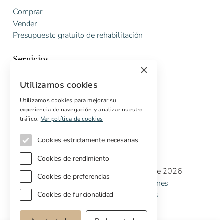
Comprar
Vender
Presupuesto gratuito de rehabilitación
Servicios
×
Marketing digital
Utilizamos cookies
Compradores internacionales
Propiedades off-market
Utilizamos cookies para mejorar su
experiencia de navegación y analizar nuestro
Servicios para compradores
tráfico.
Ver política de cookies
Cookies estrictamente necesarias
Cookies de rendimiento
Copyright © Cottage Properties Real Estate 2026
Cookies de preferencias
Política de Privacidad
Terminos y Condiciones
Política de Cookies
Preferencias de cookies
Cookies de funcionalidad