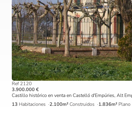
Ref 2120
3.900.000 €
Castillo histórico en venta en Castelló d'Empúries, Alt E
13
Habitaciones
2.100m²
Construidos
1.836m²
Plano