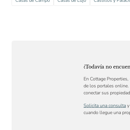
Casas de Campo
Casas de Lujo
Castillos y Palaci
¿Todavía no encuent
En Cottage Properties, 
de los portales online.
conectar sus propieda
Solicita una consulta
y 
cuando llegue una prop