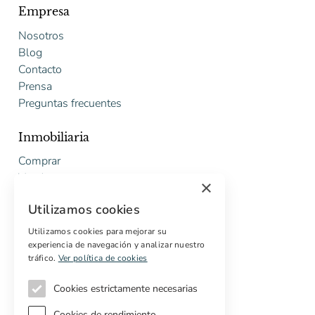
Empresa
Nosotros
Blog
Contacto
Prensa
Preguntas frecuentes
Inmobiliaria
Comprar
Vender
×
Presupuesto gratuito de rehabilitación
Utilizamos cookies
Servicios
Utilizamos cookies para mejorar su
experiencia de navegación y analizar nuestro
Marketing digital
tráfico.
Ver política de cookies
Compradores internacionales
Propiedades off-market
Cookies estrictamente necesarias
Servicios para compradores
Cookies de rendimiento