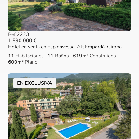
Ref 2223
1.590.000 €
Hotel en venta en Espinavessa, Alt Empordà, Girona
11
Habitaciones
11
Baños
619m²
Construidos
600m²
Plano
EN EXCLUSIVA